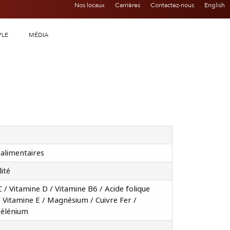
Nos locaux
Carrières
Contactez-nous
English
PLE
MÉDIA
alimentaires
lité
C / Vitamine D / Vitamine B6 / Acide folique
 Vitamine E / Magnésium / Cuivre Fer /
Sélénium