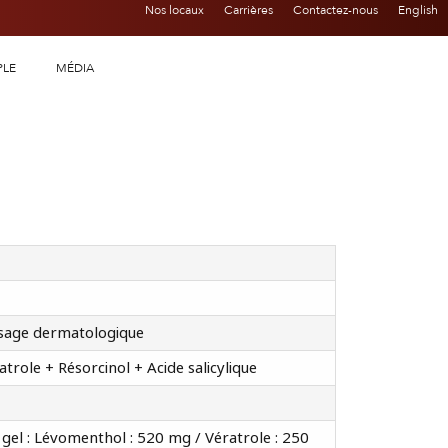
Nos locaux
Carrières
Contactez-nous
English
PLE
MÉDIA
usage dermatologique
trole + Résorcinol + Acide salicylique
gel : Lévomenthol : 520 mg / Vératrole : 250