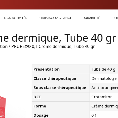
NOS ACTIVITÉS
PHARMACOVIGILANCE
DURABILITÉ
PEO
e dermique, Tube 40 gr
tion
/ PRUREX® 0,1 Crème dermique, Tube 40 gr
Présentation
Tube de 40 g
Classe thérapeutique
Dermatologie
Sous classe thérapeutique
Anti-prurigine
DCI
Crotamiton
Forme
Crème dermiq
Dosage
0.1