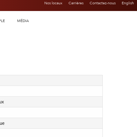
Nos locaux
Carrières
Contactez-nous
English
PLE
MÉDIA
ux
ue