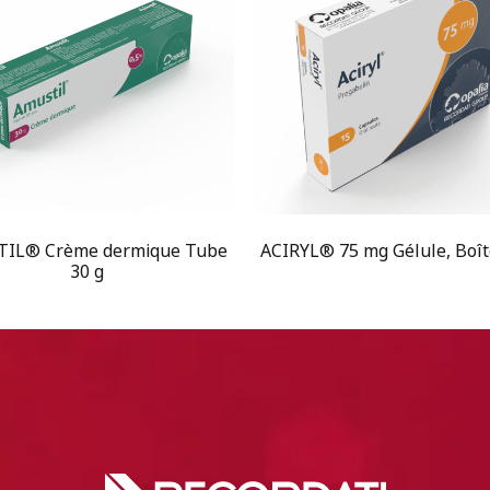
IL® Crème dermique Tube
ACIRYL® 75 mg Gélule, Boît
30 g