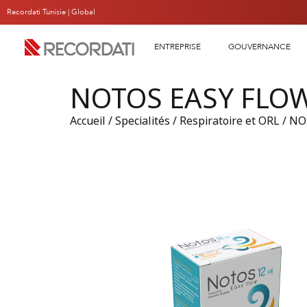
Recordati Tunisie |
Global
ENTREPRISE
GOUVERNANCE
NOTOS EASY FLOW 
Accueil
/
Specialités
/
Respiratoire et ORL
/ NO