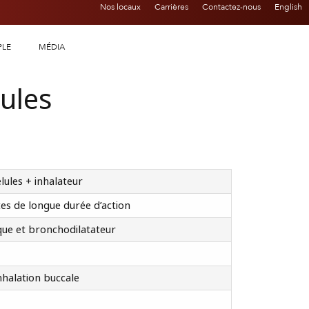
Nos locaux
Carrières
Contactez-nous
English
PLE
MÉDIA
ules
lules + inhalateur
es de longue durée d’action
que et bronchodilatateur
halation buccale