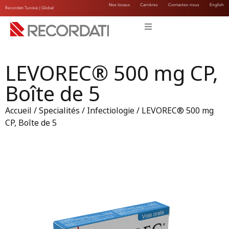
Nos locaux
Carrières
Contactez-nous
English
Recordati Tunisie |
Global
LEVOREC® 500 mg CP,
Boîte de 5
Accueil
/
Specialités
/
Infectiologie
/ LEVOREC® 500 mg
CP, Boîte de 5