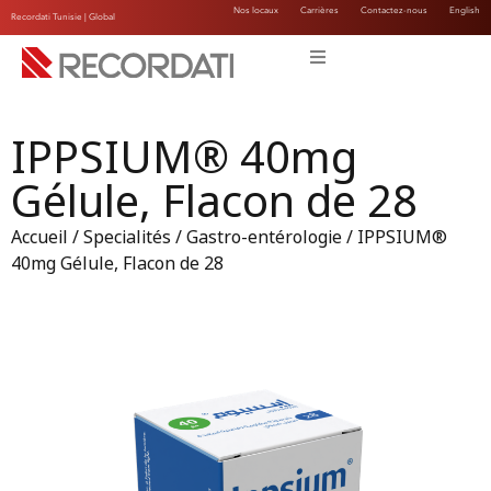
Nos locaux
Carrières
Contactez-nous
English
Recordati Tunisie |
Global
IPPSIUM® 40mg
Gélule, Flacon de 28
Accueil
/
Specialités
/
Gastro-entérologie
/ IPPSIUM®
40mg Gélule, Flacon de 28